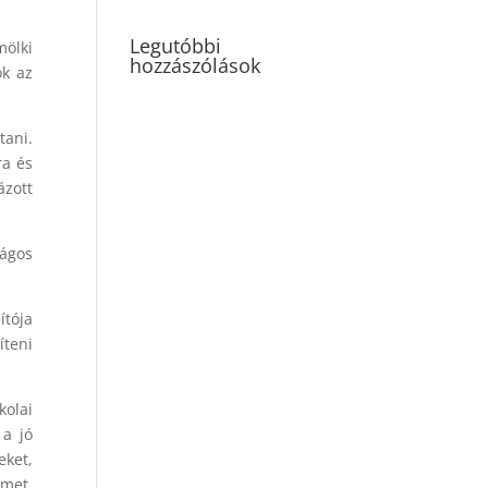
Legutóbbi
mölki
hozzászólások
ok az
tani.
ra és
ázott
zágos
ítója
íteni
kolai
 a jó
eket,
lmet,