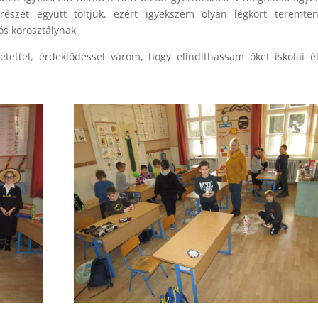
észét együtt töltjük, ezért igyekszem olyan légkört teremten
ós korosztálynak
etettel, érdeklődéssel várom, hogy elindíthassam őket iskolai é