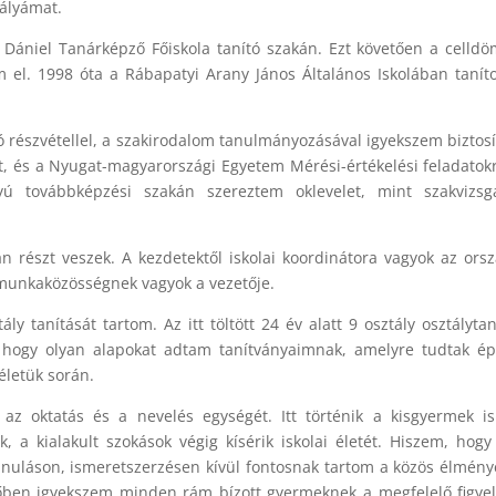
ályámat.
Dániel Tanárképző Főiskola tanító szakán. Ezt követően a celldö
 el. 1998 óta a Rábapatyi Arany János Általános Iskolában tanít
részvétellel, a szakirodalom tanulmányozásával igyekszem biztosí
t, és a Nyugat-magyarországi Egyetem Mérési-értékelési feladatok
nyú továbbképzési szakán szereztem oklevelet, mint szakvizsg
an részt veszek. A kezdetektől iskolai koordinátora vagyok az ors
munkaközösségnek vagyok a vezetője.
ly tanítását tartom. Az itt töltött 24 év alatt 9 osztály osztálytan
 hogy olyan alapokat adtam tanítványaimnak, amelyre tudtak ép
életük során.
az oktatás és a nevelés egységét. Itt történik a kisgyermek is
ok, a kialakult szokások végig kísérik iskolai életét. Hiszem, hogy
anuláson, ismeretszerzésen kívül fontosnak tartom a közös élmény
időben igyekszem minden rám bízott gyermeknek a megfelelő figye