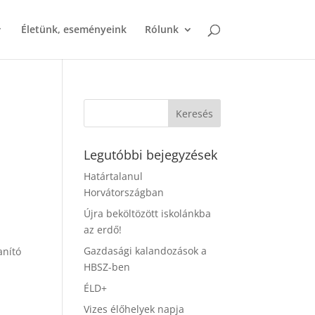
Életünk, eseményeink
Rólunk
Legutóbbi bejegyzések
Határtalanul
Horvátországban
Újra beköltözött iskolánkba
az erdő!
Gazdasági kalandozások a
anító
HBSZ-ben
ÉLD+
Vizes élőhelyek napja