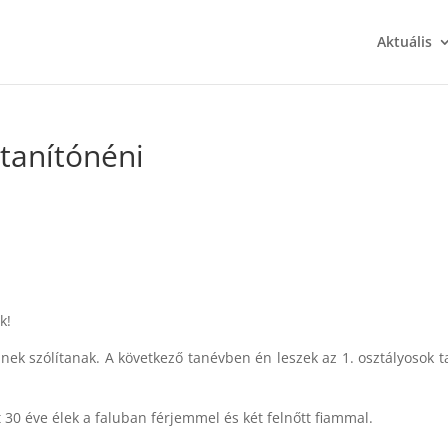
Aktuális
 tanítónéni
k!
nek szólítanak. A következő tanévben én leszek az 1. osztályosok t
30 éve élek a faluban férjemmel és két felnőtt fiammal.