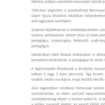
Néhány szóban szeretném bemutatni tanítói p
1990-ben végeztem a szombathelyi Berzsenyi 
Gáyer Gyula Általános Iskolában helyezkedtem
alsó tagozaton tanítóként.
Szakmai fejlődésemet a továbbképzéseken való 
Számos tanfolyamon vettem részt az évek alat
pedagógus szakvizsgára felkészítő szakirá
pedagógus.
Iskolánkban több feladat ellátásában is aktív
kompetenciamérésnek. A pedagógiai és alsós 
A legfontosabb feladatnak a kisiskolás korosztá
voltam 3 vagy 2 éven keresztül. Úgy érzem,
további iskolai munkájuk, majd később felnőtt 
Alsó tagozatban rendkívül fontosnak tartom 
szocializációja, az ekkor szerzett tapasztalat
osztályközösség ebben a korban alakul ki. A t
a vidám, nyugodt légkört. Az együtt töltött 