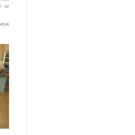
i az
letük