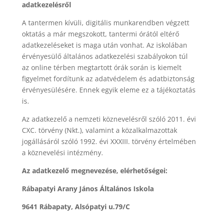
adatkezelésről
A tantermen kívüli, digitális munkarendben végzett
oktatás a már megszokott, tantermi órától eltérő
adatkezeléseket is maga után vonhat. Az iskolában
érvényesülő általános adatkezelési szabályokon túl
az online térben megtartott órák során is kiemelt
figyelmet fordítunk az adatvédelem és adatbiztonság
érvényesülésére. Ennek egyik eleme ez a tájékoztatás
is.
Az adatkezelő a nemzeti köznevelésről szóló 2011. évi
CXC. törvény (Nkt.), valamint a közalkalmazottak
jogállásáról szóló 1992. évi XXXIII. törvény értelmében
a köznevelési intézmény.
Az adatkezelő megnevezése, elérhetőségei:
Rábapatyi Arany János Általános Iskola
9641 Rábapaty, Alsópatyi u.79/C