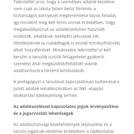
Tekintettel arra, hogy a személyes adatok kezelése
nem csak az iskola falain belül történik, a
biztonságos környezet megteremtése közös feladat,
így mindent meg kell tenni annak érdekében, hogy
megakadályozzuk az adatkezeléshez használt
eszközök, adattárak, belépési jelszavak stb.
illetéktelenek (a családtagok is ennek minősülhetnek)
általi hozzáférését. Mindezekre tekintettel el kell
kerülni a tanulók (szülői felügyeletet gyakorló
személy) által megküldött/feltöltött videók
adathordozóra történő kimásolását.
A pedagógust a tanulóval kapcsolatosan tudomására
jutott adatok vonatkozásában az Nkt. alapján
titoktartási kötelezettség terheli.
Az adatkezeléssel kapcsolatos jogok érvényesítése
és a jogorvoslati lehetőségek
Az adatbiztonsági követelmények teljesülése és a
tanuló jogainak védelme érdekében a tájékoztatás