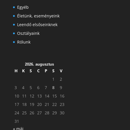
Egyéb
Életünk, eseményeink
Leendő elsőseinknek
Osztályaink
Rólunk
2026. augusztus
H
K
S
C
P
S
V
1
2
3
4
5
6
7
8
9
10
11
12
13
14
15
16
17
18
19
20
21
22
23
24
25
26
27
28
29
30
31
« máj