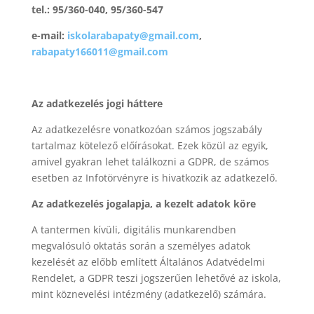
tel.: 95/360-040, 95/360-547
e-mail:
iskolarabapaty@gmail.com
,
rabapaty166011@gmail.com
Az adatkezelés jogi háttere
Az adatkezelésre vonatkozóan számos jogszabály
tartalmaz kötelező előírásokat. Ezek közül az egyik,
amivel gyakran lehet találkozni a GDPR, de számos
esetben az Infotörvényre is hivatkozik az adatkezelő.
Az adatkezelés jogalapja, a kezelt adatok köre
A tantermen kívüli, digitális munkarendben
megvalósuló oktatás során a személyes adatok
kezelését az előbb említett Általános Adatvédelmi
Rendelet, a GDPR teszi jogszerűen lehetővé az iskola,
mint köznevelési intézmény (adatkezelő) számára.