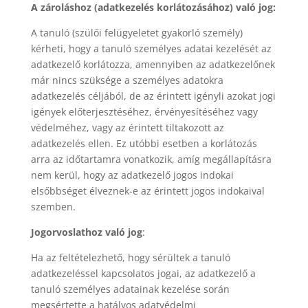
A zároláshoz (adatkezelés korlátozásához) való jog:
A tanuló (szülői felügyeletet gyakorló személy)
kérheti, hogy a tanuló személyes adatai kezelését az
adatkezelő korlátozza, amennyiben az adatkezelőnek
már nincs szüksége a személyes adatokra
adatkezelés céljából, de az érintett igényli azokat jogi
igények előterjesztéséhez, érvényesítéséhez vagy
védelméhez, vagy az érintett tiltakozott az
adatkezelés ellen. Ez utóbbi esetben a korlátozás
arra az időtartamra vonatkozik, amíg megállapításra
nem kerül, hogy az adatkezelő jogos indokai
elsőbbséget élveznek-e az érintett jogos indokaival
szemben.
Jogorvoslathoz való jog
:
Ha az feltételezhető, hogy sérültek a tanuló
adatkezeléssel kapcsolatos jogai, az adatkezelő a
tanuló személyes adatainak kezelése során
megsértette a hatályos adatvédelmi