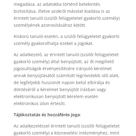
megadása, az adatokba történő betekintés
biztosítása, illetve azokról másolat kiadása is az
érintett tanuló (szülői felügyeletet gyakorló személy)
személyének azonosításához kötött.
Kiskorú tanuló esetén, a szülői felügyeletet gyakorló
személy gyakorolhatja ezeket a jogokat.
Az adatkezelő, az érintett tanuló (szülői felügyeletet
gyakorló személy) által benyújtott, az őt megillető
jogosultságok érvényesítésére irányuló kérelmet
annak benyújtásától számított legrövidebb idő alatt,
de legfeljebb huszonöt napon belül elbírálja és
döntéséről a kérelmet benyújtót írásban vagy
elektronikusan benyújtott kérelem esetén
elektronikus úton értesíti.
Tájékoztatás és hozzáférés joga
:
Az adatkezeléssel érintett tanuló (szülői felügyeletet
gyakorló személy) a köznevelési intézményhez, mint