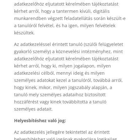
adatkezelőhöz eljutatott kérelmében tájékoztatást
kérhet arról, hogy a tantermen kívüli, digitális
munkarendben végzett feladatellátás során készült-e
a tanulóról felvétel, és ha igen, milyen felvételek
készültek.
Az adatkezeléssel érintett tanuló (szülői felügyeletet
gyakorló személy) a köznevelési intézményhez, mint
adatkezelőhöz eljutatott kérelmében tájékoztatást
kérhet arról, hogy ki, milyen jogalapon, milyen
adatkezelési célból, mennyi ideig és milyen
személyes adatokat kezel a tanulóról, továbbá arról,
hogy kinek, mikor, milyen jogszabály alapján, a
tanuló mely személyes adataihoz biztosított
hozzáférést vagy kinek továbbította a tanuló
személyes adatait.
Helyesbítéshez való jog:
Az adatkezelés jellegére tekintettel az érintett
helyesbítéshez való jogának gyakorlása logikailag