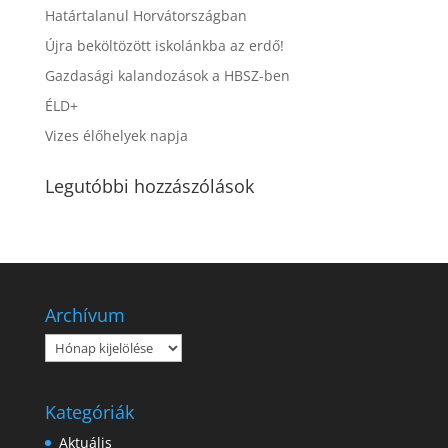
Határtalanul Horvátországban
Újra beköltözött iskolánkba az erdő!
Gazdasági kalandozások a HBSZ-ben
ÉLD+
Vizes élőhelyek napja
Legutóbbi hozzászólások
Archívum
Archívum
Kategóriák
Aktuális