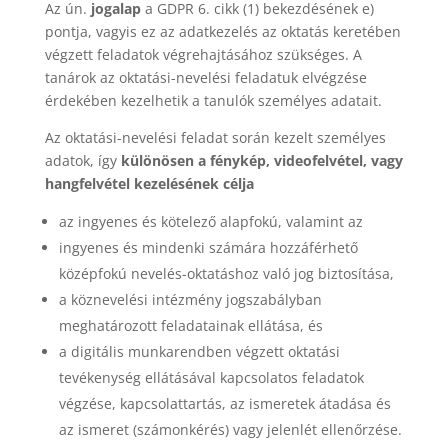
Az ún.
jogalap
a GDPR 6. cikk (1) bekezdésének e)
pontja, vagyis ez az adatkezelés az oktatás keretében
végzett feladatok végrehajtásához szükséges. A
tanárok az oktatási-nevelési feladatuk elvégzése
érdekében kezelhetik a tanulók személyes adatait.
Az oktatási-nevelési feladat során kezelt személyes
adatok, így
különösen a fénykép, videofelvétel, vagy
hangfelvétel kezelésének célja
az ingyenes és kötelező alapfokú, valamint az
ingyenes és mindenki számára hozzáférhető
középfokú nevelés-oktatáshoz való jog biztosítása,
a köznevelési intézmény jogszabályban
meghatározott feladatainak ellátása, és
a digitális munkarendben végzett oktatási
tevékenység ellátásával kapcsolatos feladatok
végzése, kapcsolattartás, az ismeretek átadása és
az ismeret (számonkérés) vagy jelenlét ellenőrzése.