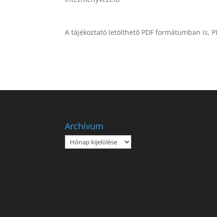
A tájékoztató letölthető PDF formátumban is, P
Archívum
Archívum