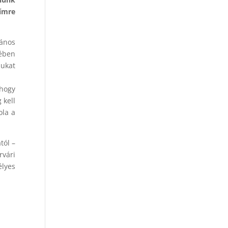
ímre
lános
tében
sukat
 hogy
 kell
ola a
tól –
rvári
élyes