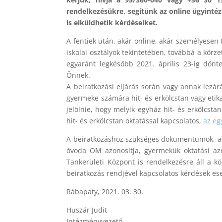
rendelkezésükre, segítünk az online ügyintéz
is elküldhetik kérdéseiket.
A fentiek után, akár online, akár személyesen 
iskolai osztályok tekintetében, továbbá a kör
egyaránt legkésőbb 2021. április 23-ig dönt
Önnek.
A beiratkozási eljárás során vagy annak lezár
gyermeke számára hit- és erkölcstan vagy etika 
jelölnie, hogy melyik egyház hit- és erkölcst
hit- és erkölcstan oktatással kapcsolatos,
az eg
A beiratkozáshoz szükséges dokumentumok, ad
óvoda OM azonosítja, gyermekük oktatási azo
Tankerületi Központ is rendelkezésre áll a kö
beiratkozás rendjével kapcsolatos kérdések es
Rábapaty, 2021. 03. 30.
Huszár Judit
Intézményvezető