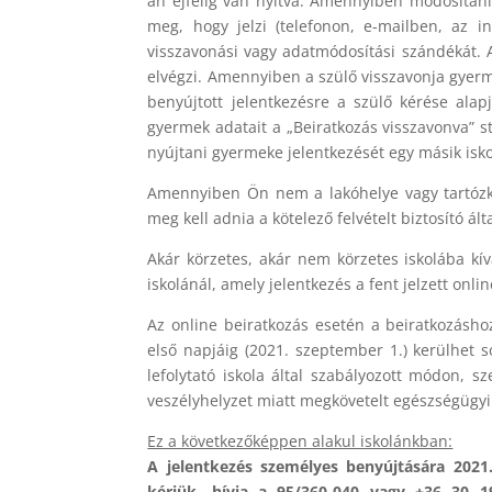
án éjfélig van nyitva. Amennyiben módosítani
meg, hogy jelzi (telefonon, e-mailben, az 
visszavonási vagy adatmódosítási szándékát. 
elvégzi. Amennyiben a szülő visszavonja gyerm
benyújtott jelentkezésre a szülő kérése ala
gyermek adatait a „Beiratkozás visszavonva” s
nyújtani gyermeke jelentkezését egy másik isk
Amennyiben Ön nem a lakóhelye vagy tartózkod
meg kell adnia a kötelező felvételt biztosító ál
Akár körzetes, akár nem körzetes iskolába kí
iskolánál, amely jelentkezés a fent jelzett on
Az online beiratkozás esetén a beiratkozás
első napjáig (2021. szeptember 1.) kerülhet s
lefolytató iskola által szabályozott módon, 
veszélyhelyzet miatt megkövetelt egészségügyi 
Ez a következőképpen alakul iskolánkban:
A jelentkezés személyes benyújtására 2021.
kérjük, hívja a 95/360-040 vagy +36 30 1