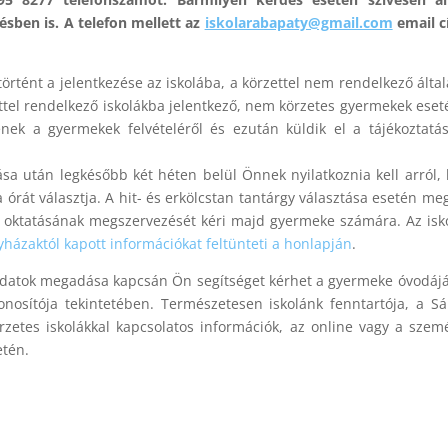
ésben is. A telefon mellett az
iskolarabapaty@gmail.com
email c
történt a jelentkezése az iskolába, a körzettel nem rendelkező álta
zettel rendelkező iskolákba jelentkező, nem körzetes gyermekek ese
enek a gyermekek felvételéről és ezután küldik el a tájékoztatá
ása után legkésőbb két héten belül Önnek nyilatkoznia kell arról,
órát választja. A hit- és erkölcstan tantárgy választása esetén meg
an oktatásának megszervezését kéri majd gyermeke számára. Az isk
yházaktól kapott információkat feltünteti a honlapján
.
atok megadása kapcsán Ön segítséget kérhet a gyermeke óvodájá
nosítója tekintetében. Természetesen iskolánk fenntartója, a Sá
rzetes iskolákkal kapcsolatos információk, az online vagy a szem
etén.