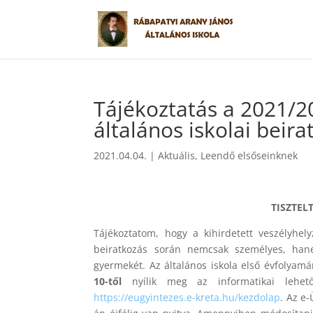
Tájékoztatás a 2021/20
általános iskolai beir
2021.04.04.
|
Aktuális
,
Leendő elsőseinknek
TISZTEL
Tájékoztatom, hogy a kihirdetett veszélyhelyz
beiratkozás során nemcsak személyes, hane
gyermekét. Az általános iskola első évfolyamá
10-től
nyílik meg az informatikai lehet
https://eugyintezes.e-kreta.hu/kezdolap
. Az e-