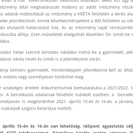
 kíván a már elektronikusan beküldött adatokon, akkor ezt úgy t
intézmény által meghatározott módon) az adott intézmény rész
Az adatok módosítását az intézmény a KRÉTA felületén a kérés al
eke jelentkezését, ennek következményeként a BÁI felületen az isk
pján elutasító határozatot hoz, és az intézmény saját rendszeré
tátuszba állítja. Ezen műveletek elvégzését követően Ön ismét be 
olába.
ási helye szerinti körzetes iskolába íratná be a gyermekét, akk
talános iskola nevét és címét is a jelentkezése során.
vánja beíratni gyermekét, mindenképpen jelentkeznie kell az álta
line módon vagy személyesen történhet meg.
hoz szükséges eredeti dokumentumok bemutatására a 2021/2022. 
or. A beiratkozás adatainak felvétele indokolt esetben, a beiratk
személyesen is megtörténhet
2021. április 15-én és 16-án
, a járván
szabályok szigorú betartása mellett.
 április 15-én és 16-án van lehetőség. Időpont egyeztetés cél
95 8277 telefonszámot. Bármilyen kérdés esetén szívesen ál