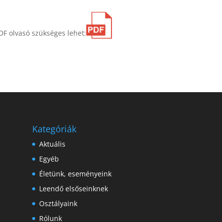
DF olvasó szükséges lehet:
Kategóriák
Aktuális
Egyéb
Életünk, eseményeink
Leendő elsőseinknek
Osztályaink
Rólunk