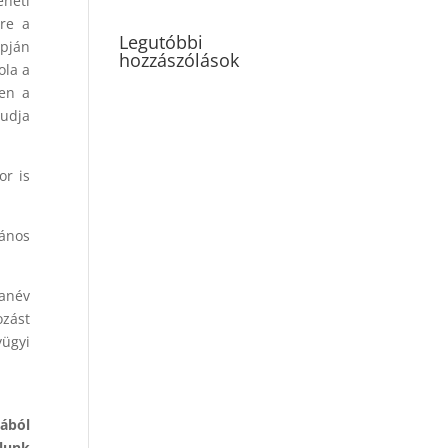
eheti
ére a
Legutóbbi
apján
hozzászólások
ola a
ben a
tudja
or is
lános
tanév
ozást
yügyi
jából
lunk