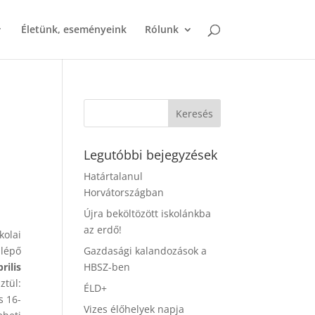
Életünk, eseményeink
Rólunk
Legutóbbi bejegyzések
Határtalanul
Horvátországban
Újra beköltözött iskolánkba
az erdő!
kolai
lépő
Gazdasági kalandozások a
rilis
HBSZ-ben
tül:
ÉLD+
s 16-
Vizes élőhelyek napja