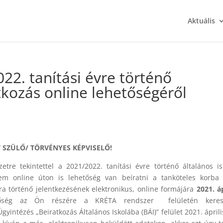
Aktuális
22. tanítási évre történő
atkozás online lehetőségéről
T SZÜLŐ/ TÖRVÉNYES KÉPVISELŐ!
etre tekintettel a 2021/2022. tanítási évre történő általános is
m online úton is lehetőség van beíratni a tanköteles korba 
ra történő jelentkezésének elektronikus, online formájára
2021. áp
őség az Ön részére a KRÉTA rendszer felületén keresz
Ügyintézés „Beiratkozás Általános Iskolába (BÁI)” felület 2021. áprili